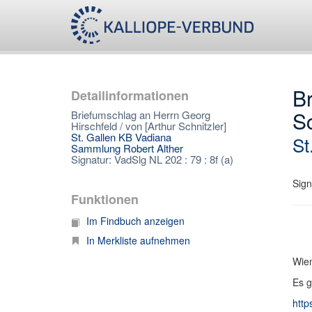
Br
Detailinformationen
Sc
Briefumschlag an Herrn Georg
Hirschfeld / von [Arthur Schnitzler]
St. Gallen KB Vadiana
St
Sammlung Robert Alther
Signatur: VadSlg NL 202 : 79 : 8f (a)
Sign
Funktionen
Im Findbuch anzeigen
In Merkliste aufnehmen
Wien
Es g
http