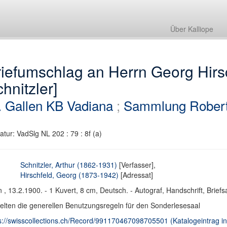
Über Kalliope
iefumschlag an Herrn Georg Hirsc
hnitzler]
. Gallen KB Vadiana
;
Sammlung Robert
atur: VadSlg NL 202 : 79 : 8f (a)
Schnitzler, Arthur (1862-1931)
[Verfasser],
Hirschfeld, Georg (1873-1942)
[Adressat]
 , 13.2.1900. - 1 Kuvert, 8 cm, Deutsch. - Autograf, Handschrift, Brie
elten die generellen Benutzungsregeln für den Sonderlesesaal
s://swisscollections.ch/Record/991170467098705501 (Katalogeintrag in 