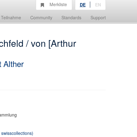
Merkliste
DE
EN
Teilnahme
Community
Standards
Support
hfeld / von [Arthur
 Alther
fsammlung
swisscollections)