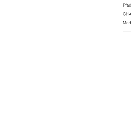
Pfa
CH-
Modi