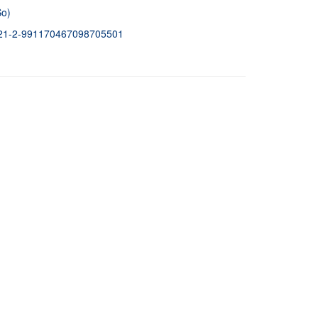
So)
02121-2-991170467098705501