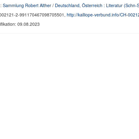
d:
Sammlung Robert Alther
/
Deutschland, Österreich : Literatur (Schn-
002121-2-991170467098705501,
http://kalliope-verbund.info/CH-0
fikation: 09.08.2023