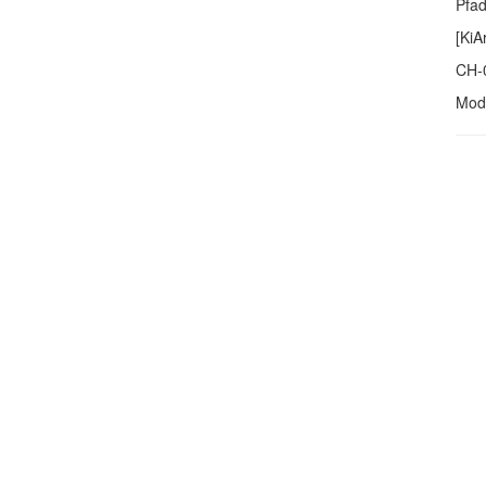
Pfa
[KiA
CH-
Modi