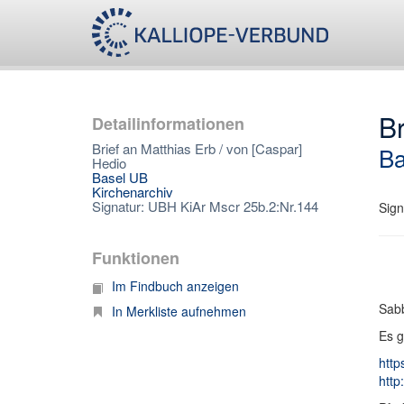
Br
Detailinformationen
Brief an Matthias Erb / von [Caspar]
Ba
Hedio
Basel UB
Kirchenarchiv
Signatur: UBH KiAr Mscr 25b.2:Nr.144
Sign
Funktionen
Im Findbuch anzeigen
Sabb
In Merkliste aufnehmen
Es g
http
http