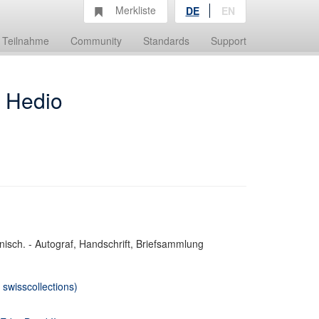
Merkliste
DE
EN
Teilnahme
Community
Standards
Support
] Hedio
nisch. - Autograf, Handschrift, Briefsammlung
swisscollections)