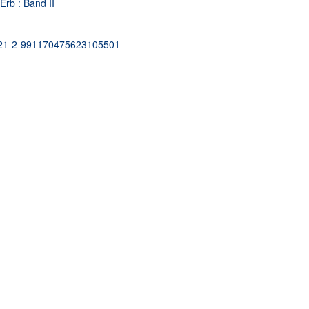
Erb : Band II
02121-2-991170475623105501