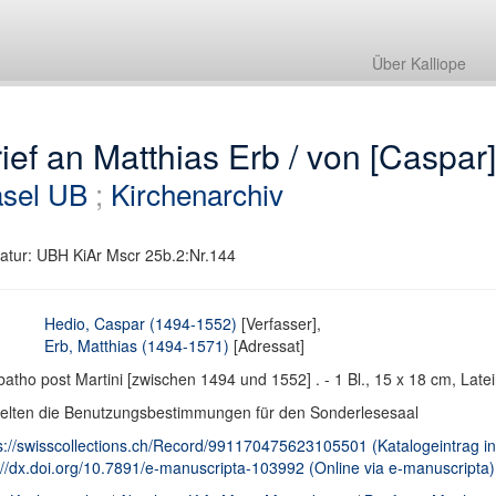
Über Kalliope
ief an Matthias Erb / von [Caspar
sel UB
;
Kirchenarchiv
atur: UBH KiAr Mscr 25b.2:Nr.144
Hedio, Caspar (1494-1552)
[Verfasser],
Erb, Matthias (1494-1571)
[Adressat]
atho post Martini [zwischen 1494 und 1552] . - 1 Bl., 15 x 18 cm, Latei
elten die Benutzungsbestimmungen für den Sonderlesesaal
s://swisscollections.ch/Record/991170475623105501 (Katalogeintrag in 
://dx.doi.org/10.7891/e-manuscripta-103992 (Online via e-manuscripta)