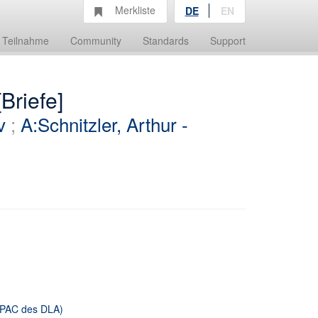
Merkliste
DE
EN
Teilnahme
Community
Standards
Support
Briefe]
v
;
A:Schnitzler, Arthur -
 OPAC des DLA)