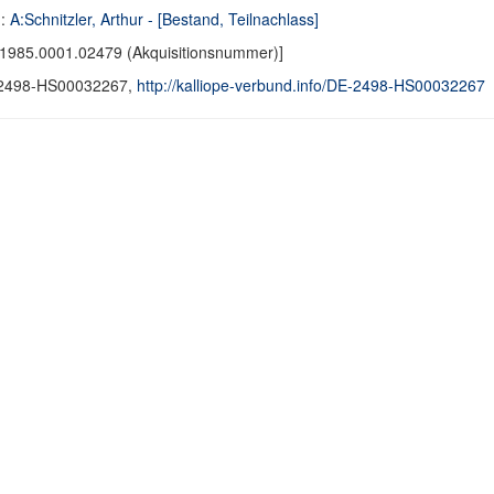
d:
A:Schnitzler, Arthur - [Bestand, Teilnachlass]
1985.0001.02479 (Akquisitionsnummer)]
2498-HS00032267,
http://kalliope-verbund.info/DE-2498-HS00032267