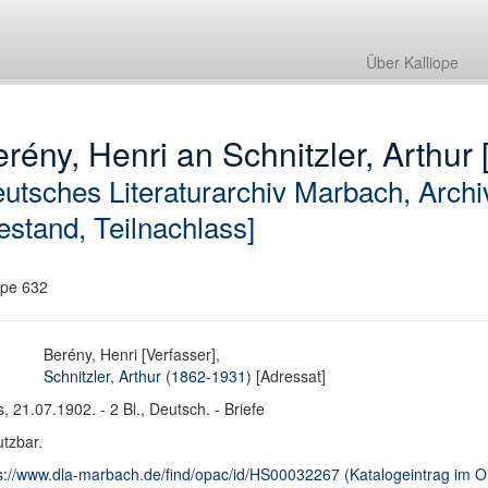
Über Kalliope
rény, Henri an Schnitzler, Arthur [
utsches Literaturarchiv Marbach, Archi
estand, Teilnachlass]
pe 632
Berény, Henri [Verfasser],
Schnitzler, Arthur (1862-1931)
[Adressat]
s, 21.07.1902. - 2 Bl., Deutsch. - Briefe
tzbar.
s://www.dla-marbach.de/find/opac/id/HS00032267 (Katalogeintrag im