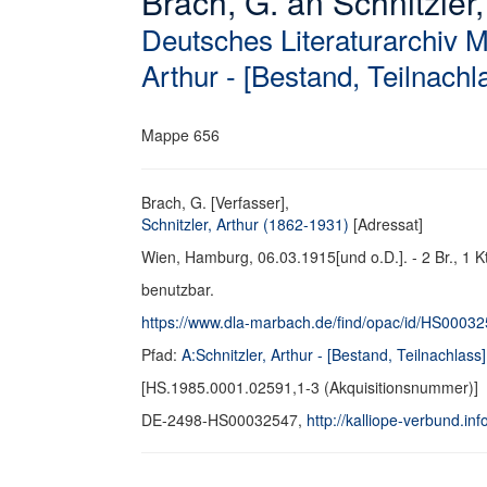
Brach, G. an Schnitzler,
Deutsches Literaturarchiv 
Arthur - [Bestand, Teilnachl
Mappe 656
Brach, G. [Verfasser],
Schnitzler, Arthur (1862-1931)
[Adressat]
Wien, Hamburg, 06.03.1915[und o.D.]. - 2 Br., 1 Kt
benutzbar.
https://www.dla-marbach.de/find/opac/id/HS0003
Pfad:
A:Schnitzler, Arthur - [Bestand, Teilnachlass]
[HS.1985.0001.02591,1-3 (Akquisitionsnummer)]
DE-2498-HS00032547,
http://kalliope-verbund.