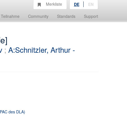
Merkliste
DE
EN
Teilnahme
Community
Standards
Support
e]
v
;
A:Schnitzler, Arthur -
 OPAC des DLA)