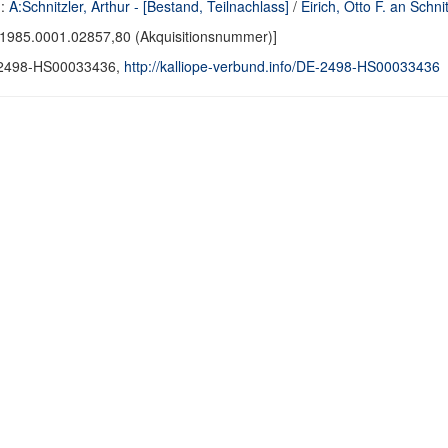
d:
A:Schnitzler, Arthur - [Bestand, Teilnachlass]
/
Eirich, Otto F. an Schnit
1985.0001.02857,80 (Akquisitionsnummer)]
2498-HS00033436,
http://kalliope-verbund.info/DE-2498-HS00033436