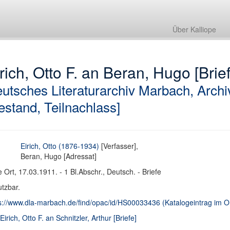
Über Kalliope
rich, Otto F. an Beran, Hugo [Brief
utsches Literaturarchiv Marbach, Archi
estand, Teilnachlass]
Eirich, Otto (1876-1934)
[Verfasser],
Beran, Hugo [Adressat]
 Ort, 17.03.1911. - 1 Bl.Abschr., Deutsch. - Briefe
tzbar.
s://www.dla-marbach.de/find/opac/id/HS00033436 (Katalogeintrag im
 Eirich, Otto F. an Schnitzler, Arthur [Briefe]