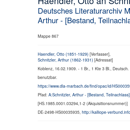
Haendler, Otto an Schnit
Deutsches Literaturarchiv 
Arthur - [Bestand, Teilnachl
Mappe 867
Haendler, Otto (1851-1929)
[Verfasser],
Schnitzler, Arthur (1862-1931)
[Adressat]
Koblenz, 16.02.1909. - 1 Br., 1 Kte 3 Bl., Deutsch. 
benutzbar.
https://www.dla-marbach.de/find/opac/id/HS0003
Pfad:
A:Schnitzler, Arthur - [Bestand, Teilnachlass]
[HS.1985.0001.03294,1-2 (Akquisitionsnummer)]
DE-2498-HS00035935,
http://kalliope-verbund.