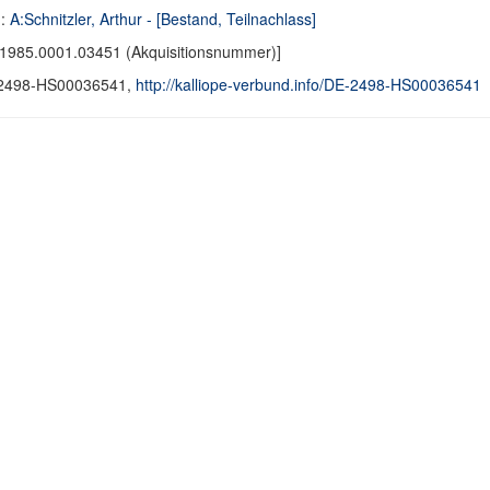
d:
A:Schnitzler, Arthur - [Bestand, Teilnachlass]
1985.0001.03451 (Akquisitionsnummer)]
2498-HS00036541,
http://kalliope-verbund.info/DE-2498-HS00036541