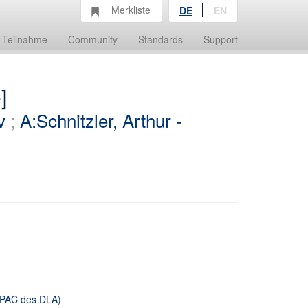
Merkliste
DE
EN
Teilnahme
Community
Standards
Support
]
v
;
A:Schnitzler, Arthur -
 OPAC des DLA)