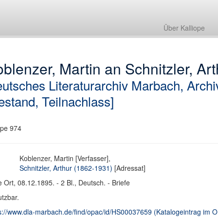
Über Kalliope
blenzer, Martin an Schnitzler, Arth
utsches Literaturarchiv Marbach, Archi
estand, Teilnachlass]
pe 974
Koblenzer, Martin [Verfasser],
Schnitzler, Arthur (1862-1931)
[Adressat]
 Ort, 08.12.1895. - 2 Bl., Deutsch. - Briefe
tzbar.
s://www.dla-marbach.de/find/opac/id/HS00037659 (Katalogeintrag im