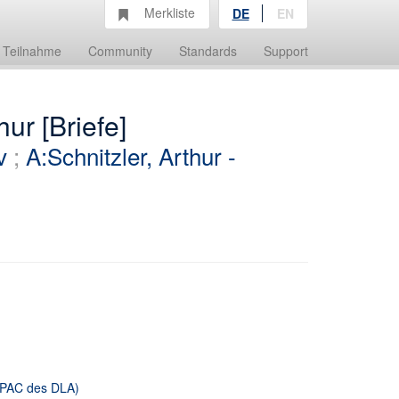
Merkliste
DE
EN
Teilnahme
Community
Standards
Support
ur [Briefe]
v
;
A:Schnitzler, Arthur -
 OPAC des DLA)