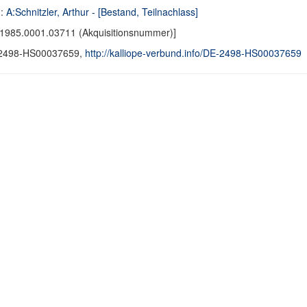
d:
A:Schnitzler, Arthur - [Bestand, Teilnachlass]
1985.0001.03711 (Akquisitionsnummer)]
2498-HS00037659,
http://kalliope-verbund.info/DE-2498-HS00037659