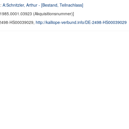
d:
A:Schnitzler, Arthur - [Bestand, Teilnachlass]
1985.0001.03923 (Akquisitionsnummer)]
2498-HS00039029,
http://kalliope-verbund.info/DE-2498-HS00039029