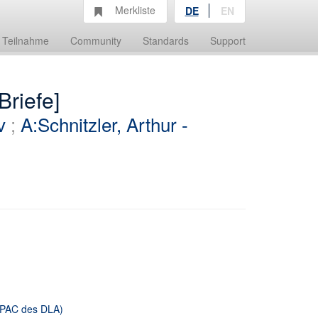
Merkliste
DE
EN
Teilnahme
Community
Standards
Support
Briefe]
v
;
A:Schnitzler, Arthur -
 OPAC des DLA)