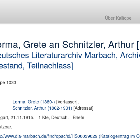
Über Kalliope
rma, Grete an Schnitzler, Arthur [
utsches Literaturarchiv Marbach, Archi
estand, Teilnachlass]
pe 1033
Lorma, Grete (1880-)
[Verfasser],
Schnitzler, Arthur (1862-1931)
[Adressat]
tgart, 21.11.1915. - 1 Kte, Deutsch. - Briefe
tzbar.
s://www.dla-marbach.de/find/opac/id/HS00039029 (Katalogeintrag im