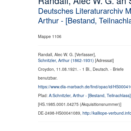
Randall, Alec W. G. an S
Deutsches Literaturarchiv 
Arthur - [Bestand, Teilnachl
Mappe 1106
Randall, Alec W. G. [Verfasser],
Schnitzler, Arthur (1862-1931)
[Adressat]
Croydon, 11.08.1921. - 1 Bl., Deutsch. - Briefe
benutzbar.
https://www.dla-marbach.de/find/opac/id/HS0004
Pfad:
A:Schnitzler, Arthur - [Bestand, Teilnachlass]
[HS.1985.0001.04275 (Akquisitionsnummer)]
DE-2498-HS00041089,
http://kalliope-verbund.