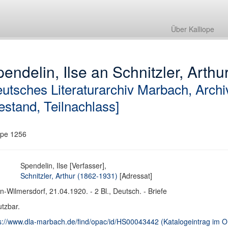
Über Kalliope
endelin, Ilse an Schnitzler, Arthur
utsches Literaturarchiv Marbach, Archi
estand, Teilnachlass]
pe 1256
Spendelin, Ilse [Verfasser],
Schnitzler, Arthur (1862-1931)
[Adressat]
in-Wilmersdorf, 21.04.1920. - 2 Bl., Deutsch. - Briefe
tzbar.
s://www.dla-marbach.de/find/opac/id/HS00043442 (Katalogeintrag im