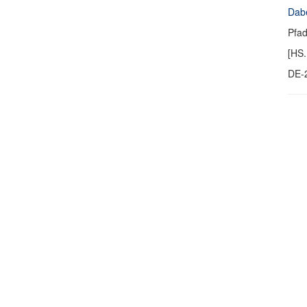
Dabe
Pfa
[HS.
DE-