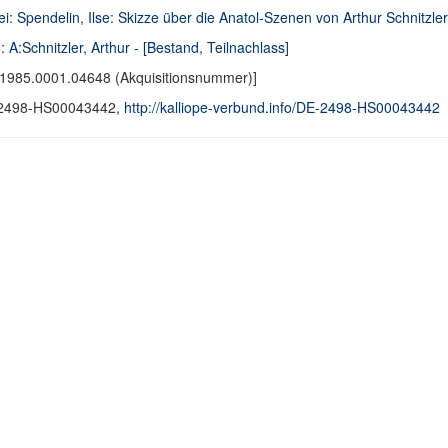
i: Spendelin, Ilse: Skizze über die Anatol-Szenen von Arthur Schnitzler
d:
A:Schnitzler, Arthur - [Bestand, Teilnachlass]
1985.0001.04648 (Akquisitionsnummer)]
2498-HS00043442,
http://kalliope-verbund.info/DE-2498-HS00043442