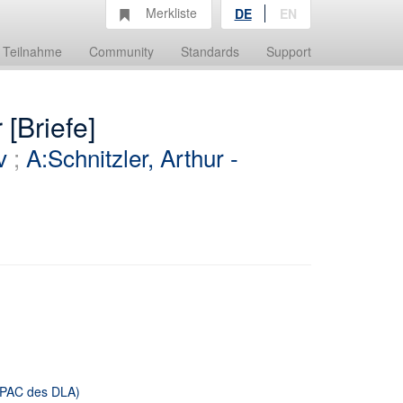
Merkliste
DE
EN
Teilnahme
Community
Standards
Support
 [Briefe]
v
;
A:Schnitzler, Arthur -
 OPAC des DLA)