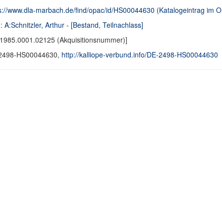
s://www.dla-marbach.de/find/opac/id/HS00044630 (Katalogeintrag im
d:
A:Schnitzler, Arthur - [Bestand, Teilnachlass]
1985.0001.02125 (Akquisitionsnummer)]
2498-HS00044630,
http://kalliope-verbund.info/DE-2498-HS00044630