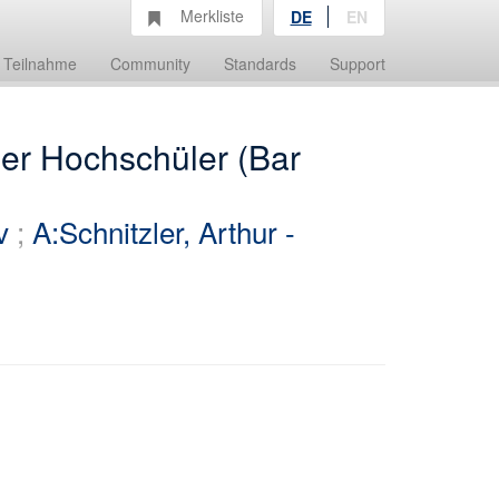
Merkliste
DE
EN
Teilnahme
Community
Standards
Support
her Hochschüler (Bar
v
;
A:Schnitzler, Arthur -