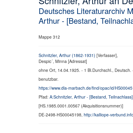
Schnitzler, Arthur an De
Deutsches Literaturarchiv 
Arthur - [Bestand, Teilnachl
Mappe 312
Schnitzler, Arthur (1862-1931)
[Verfasser],
Despic´, Minna [Adressat]
ohne Ort, 14.04.1925. - 1 Bl.Durchschl., Deutsch. 
benutzbar.
https://www.dla-marbach.de/find/opac/id/HS0004
Pfad:
A:Schnitzler, Arthur - [Bestand, Teilnachlass]
[HS.1985.0001.00567 (Akquisitionsnummer)]
DE-2498-HS00045198,
http://kalliope-verbund.