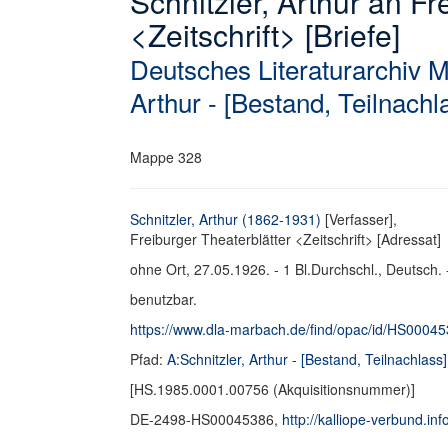
Schnitzler, Arthur an Fr
<Zeitschrift> [Briefe]
Deutsches Literaturarchiv 
Arthur - [Bestand, Teilnachl
Mappe 328
Schnitzler, Arthur (1862-1931)
[Verfasser],
Freiburger Theaterblätter <Zeitschrift> [Adressat]
ohne Ort, 27.05.1926. - 1 Bl.Durchschl., Deutsch. 
benutzbar.
https://www.dla-marbach.de/find/opac/id/HS0004
Pfad:
A:Schnitzler, Arthur - [Bestand, Teilnachlass]
[HS.1985.0001.00756 (Akquisitionsnummer)]
DE-2498-HS00045386,
http://kalliope-verbund.