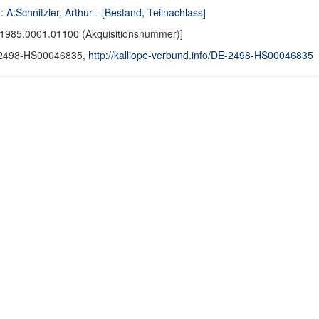
d:
A:Schnitzler, Arthur - [Bestand, Teilnachlass]
1985.0001.01100 (Akquisitionsnummer)]
2498-HS00046835,
http://kalliope-verbund.info/DE-2498-HS00046835