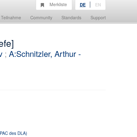
Merkliste
DE
EN
Teilnahme
Community
Standards
Support
efe]
v
;
A:Schnitzler, Arthur -
 OPAC des DLA)