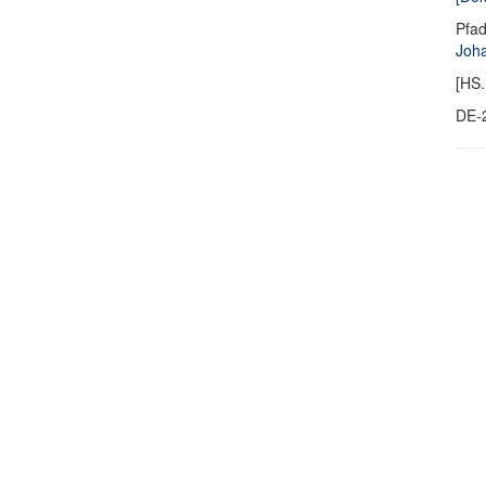
Pfa
Joha
[HS.
DE-