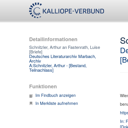
Sc
Detailinformationen
Schnitzler, Arthur an Fastenrath, Luise
De
[Briefe]
Deutsches Literaturarchiv Marbach,
[B
Archiv
A:Schnitzler, Arthur - [Bestand,
Teilnachlass]
Funktionen
Im Findbuch anzeigen
Wien
In Merkliste aufnehmen
benu
http
In: 
[Do