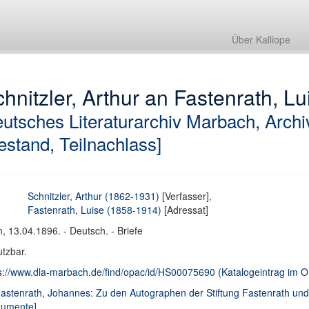
Über Kalliope
hnitzler, Arthur an Fastenrath, Lui
utsches Literaturarchiv Marbach, Archi
estand, Teilnachlass]
Schnitzler, Arthur (1862-1931)
[Verfasser],
Fastenrath, Luise (1858-1914)
[Adressat]
, 13.04.1896. - Deutsch. - Briefe
tzbar.
s://www.dla-marbach.de/find/opac/id/HS00075690 (Katalogeintrag im
Fastenrath, Johannes: Zu den Autographen der Stiftung Fastenrath un
kumente]