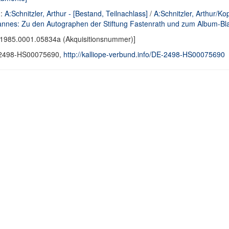
d:
A:Schnitzler, Arthur - [Bestand, Teilnachlass]
/
A:Schnitzler, Arthur/Ko
nnes: Zu den Autographen der Stiftung Fastenrath und zum Album-Bla
1985.0001.05834a (Akquisitionsnummer)]
2498-HS00075690,
http://kalliope-verbund.info/DE-2498-HS00075690