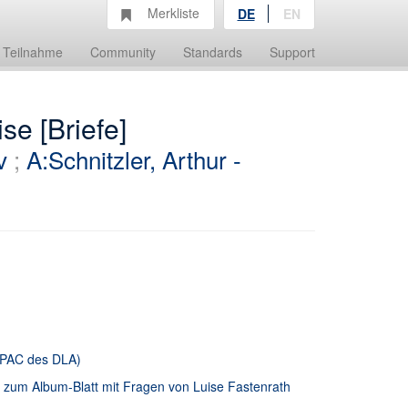
Merkliste
DE
EN
Teilnahme
Community
Standards
Support
se [Briefe]
v
;
A:Schnitzler, Arthur -
 OPAC des DLA)
d zum Album-Blatt mit Fragen von Luise Fastenrath