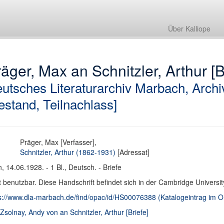
Über Kalliope
äger, Max an Schnitzler, Arthur [B
utsches Literaturarchiv Marbach, Archi
estand, Teilnachlass]
Präger, Max [Verfasser],
Schnitzler, Arthur (1862-1931)
[Adressat]
, 14.06.1928. - 1 Bl., Deutsch. - Briefe
t benutzbar. Diese Handschrift befindet sich in der Cambridge Universit
s://www.dla-marbach.de/find/opac/id/HS00076388 (Katalogeintrag im
 Zsolnay, Andy von an Schnitzler, Arthur [Briefe]