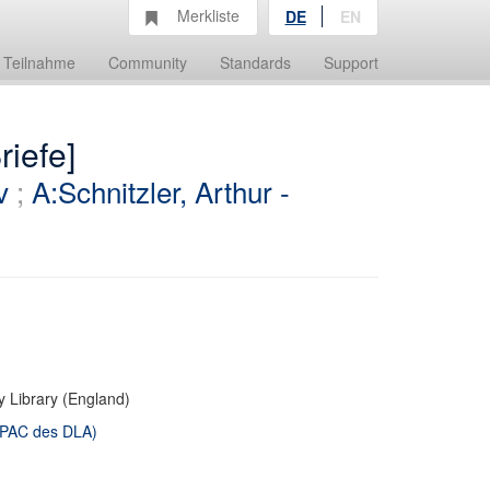
Merkliste
DE
EN
Teilnahme
Community
Standards
Support
riefe]
v
;
A:Schnitzler, Arthur -
y Library (England)
 OPAC des DLA)