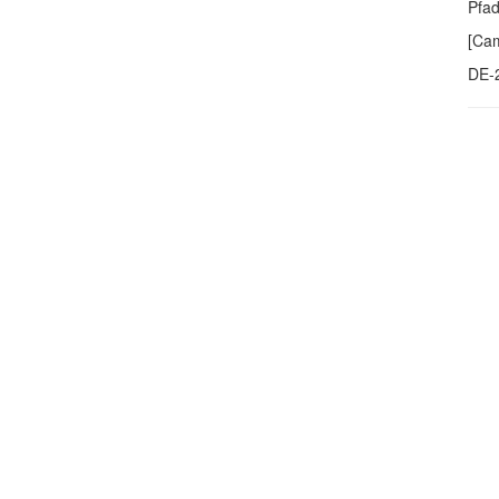
Pfa
[Cam
DE-