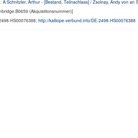
d:
A:Schnitzler, Arthur - [Bestand, Teilnachlass]
/
Zsolnay, Andy von an Sc
bridge.B0659 (Akquisitionsnummer)]
2498-HS00076388,
http://kalliope-verbund.info/DE-2498-HS00076388