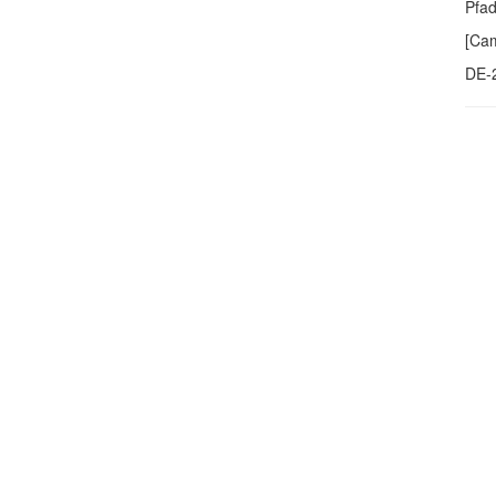
Pfa
[Cam
DE-