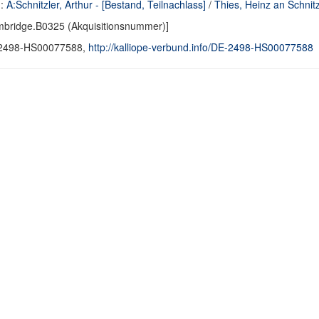
d:
A:Schnitzler, Arthur - [Bestand, Teilnachlass]
/
Thies, Heinz an Schnitzl
bridge.B0325 (Akquisitionsnummer)]
2498-HS00077588,
http://kalliope-verbund.info/DE-2498-HS00077588