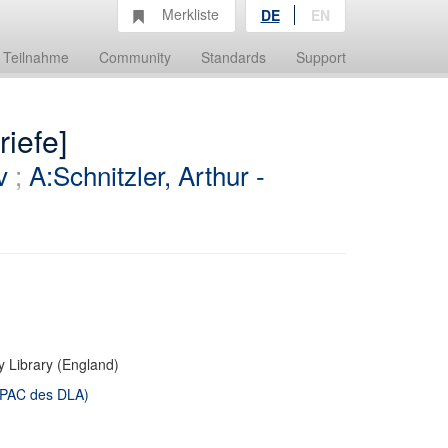
Merkliste
DE
EN
Teilnahme
Community
Standards
Support
riefe]
v
;
A:Schnitzler, Arthur -
y Library (England)
 OPAC des DLA)