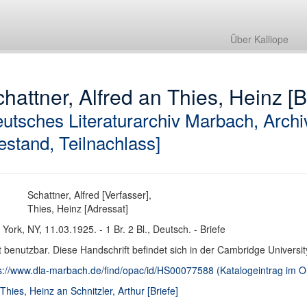
Über Kalliope
hattner, Alfred an Thies, Heinz [B
utsches Literaturarchiv Marbach, Archi
estand, Teilnachlass]
Schattner, Alfred [Verfasser],
Thies, Heinz [Adressat]
York, NY, 11.03.1925. - 1 Br. 2 Bl., Deutsch. - Briefe
t benutzbar. Diese Handschrift befindet sich in der Cambridge Universit
s://www.dla-marbach.de/find/opac/id/HS00077588 (Katalogeintrag im
 Thies, Heinz an Schnitzler, Arthur [Briefe]