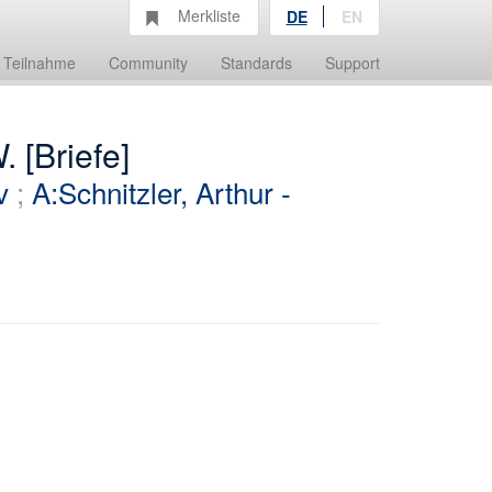
Merkliste
DE
EN
Teilnahme
Community
Standards
Support
. [Briefe]
v
;
A:Schnitzler, Arthur -