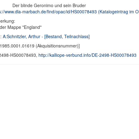
Der blinde Geronimo und sein Bruder
s://www.dla-marbach.de/find/opac/id/HS00078493 (Katalogeintrag im
erkung:
der Mappe "England"
d:
A:Schnitzler, Arthur - [Bestand, Teilnachlass]
1985.0001.01619 (Akquisitionsnummer)]
2498-HS00078493,
http://kalliope-verbund.info/DE-2498-HS00078493