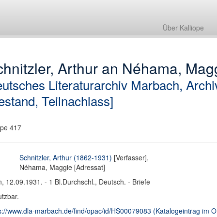
Über Kalliope
hnitzler, Arthur an Néhama, Magg
utsches Literaturarchiv Marbach, Archi
estand, Teilnachlass]
pe 417
Schnitzler, Arthur (1862-1931)
[Verfasser],
Néhama, Maggie [Adressat]
, 12.09.1931. - 1 Bl.Durchschl., Deutsch. - Briefe
tzbar.
s://www.dla-marbach.de/find/opac/id/HS00079083 (Katalogeintrag im