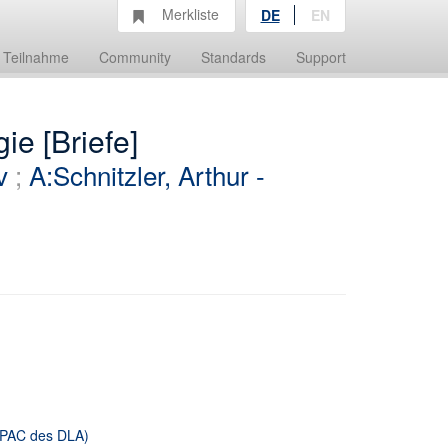
Merkliste
DE
EN
Teilnahme
Community
Standards
Support
ie [Briefe]
v
;
A:Schnitzler, Arthur -
 OPAC des DLA)