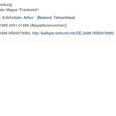
erkung:
der Mappe "Frankreich"
d:
A:Schnitzler, Arthur - [Bestand, Teilnachlass]
1985.0001.01488 (Akquisitionsnummer)]
2498-HS00079083,
http://kalliope-verbund.info/DE-2498-HS00079083