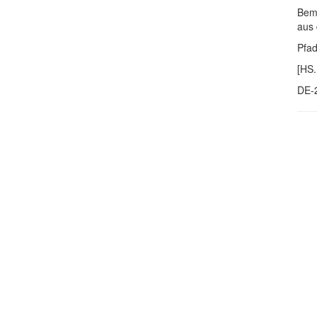
Bem
aus 
Pfa
[HS.
DE-