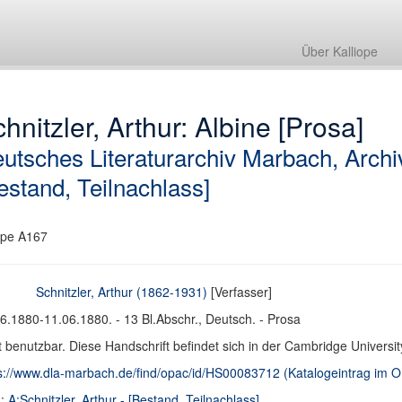
Über Kalliope
hnitzler, Arthur: Albine [Prosa]
utsches Literaturarchiv Marbach, Archi
estand, Teilnachlass]
pe A167
Schnitzler, Arthur (1862-1931)
[Verfasser]
6.1880-11.06.1880. - 13 Bl.Abschr., Deutsch. - Prosa
t benutzbar. Diese Handschrift befindet sich in der Cambridge Universit
s://www.dla-marbach.de/find/opac/id/HS00083712 (Katalogeintrag im
d:
A:Schnitzler, Arthur - [Bestand, Teilnachlass]