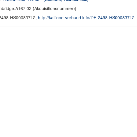
bridge.A167,02 (Akquisitionsnummer)]
2498-HS00083712,
http://kalliope-verbund.info/DE-2498-HS00083712