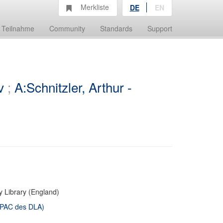
Merkliste
DE
EN
Teilnahme
Community
Standards
Support
v
;
A:Schnitzler, Arthur -
y Library (England)
 OPAC des DLA)