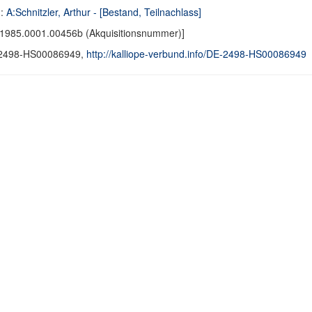
d:
A:Schnitzler, Arthur - [Bestand, Teilnachlass]
1985.0001.00456b (Akquisitionsnummer)]
2498-HS00086949,
http://kalliope-verbund.info/DE-2498-HS00086949