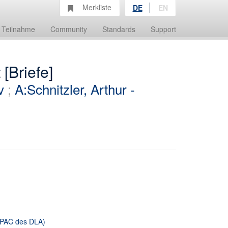
Merkliste
DE
EN
Teilnahme
Community
Standards
Support
 [Briefe]
v
;
A:Schnitzler, Arthur -
 OPAC des DLA)