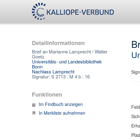
Br
Detailinformationen
Brief an Marianne Lamprecht / Walter
Un
Goetz
Universitäts- und Landesbibliothek
Bonn
Nachlass Lamprecht
Sign
Signatur: S 2713 : M 4 b : 16
Funktionen
Im Findbuch anzeigen
Feld
In Merkliste aufnehmen
Sich
Erha
Pfa