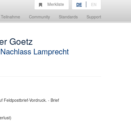
Merkliste
DE
EN
Teilnahme
Community
Standards
Support
er Goetz
;
Nachlass Lamprecht
f Feldpostbrief-Vordruck. - Brief
erlust)