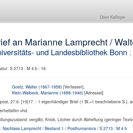
Über Kalliope
ief an Marianne Lamprecht / Walt
iversitäts- und Landesbibliothek Bonn
atur: S 2713 : M 4 b : 16
Goetz, Walter (1867-1958)
[Verfasser],
Klein-Walbeck, Marianne (1888-1946)
[Adressat]
post, 27.6. [19]17. - 1 eigenhändiger Brief (1 Bl.=1 beschriebene S.), au
erheitsfilm vhd.
ltungszustand: vergilbt, Knick, Löcher durch Abheftung (geringer Textv
d:
Nachlass Lamprecht
/
Bestand 1
/
Posthumaniora
/
S 2713 : M 4 b