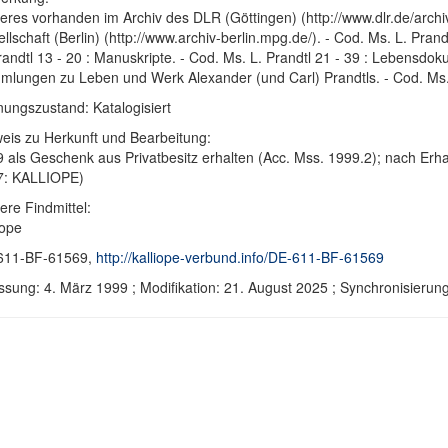
eres vorhanden im Archiv des DLR (Göttingen) (http://www.dlr.de/archi
llschaft (Berlin) (http://www.archiv-berlin.mpg.de/). - Cod. Ms. L. Pran
randtl 13 - 20 : Manuskripte. - Cod. Ms. L. Prandtl 21 - 39 : Lebensdo
lungen zu Leben und Werk Alexander (und Carl) Prandtls. - Cod. Ms. 
ungszustand: Katalogisiert
eis zu Herkunft und Bearbeitung:
 als Geschenk aus Privatbesitz erhalten (Acc. Mss. 1999.2); nach Erha
7: KALLIOPE)
ere Findmittel:
iope
611-BF-61569,
http://kalliope-verbund.info/DE-611-BF-61569
ssung: 4. März 1999 ; Modifikation: 21. August 2025 ; Synchronisier