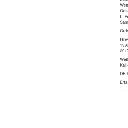
Weit
Gese
L. P
Samm
Ordn
Hinw
1999
201
Weit
Kall
DE-
Erfa