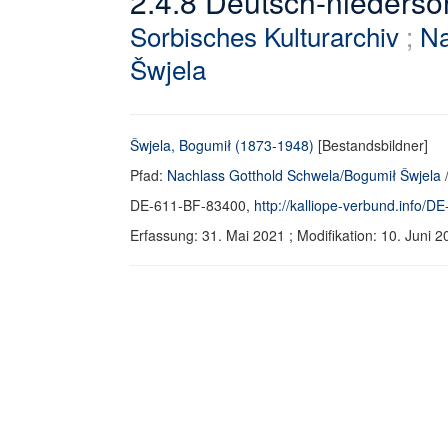
2.4.8 Deutsch-niederso
Sorbisches Kulturarchiv
;
Na
Šwjela
Šwjela, Bogumił (1873-1948)
[Bestandsbildner]
Pfad:
Nachlass Gotthold Schwela/Bogumił Šwjela
DE-611-BF-83400,
http://kalliope-verbund.info/
Erfassung: 31. Mai 2021 ; Modifikation: 10. Jun