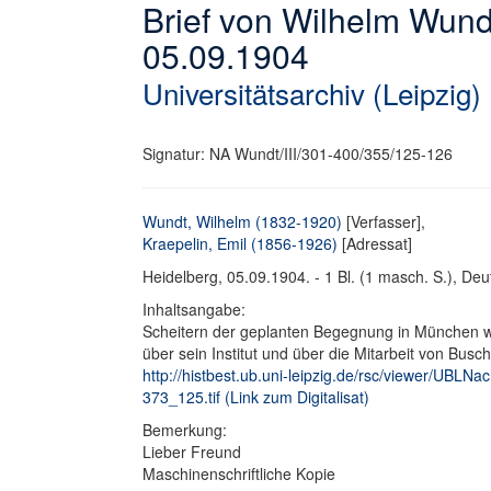
Brief von Wilhelm Wund
05.09.1904
Universitätsarchiv (Leipzig)
Signatur: NA Wundt/III/301-400/355/125-126
Wundt, Wilhelm (1832-1920)
[Verfasser],
Kraepelin, Emil (1856-1926)
[Adressat]
Heidelberg, 05.09.1904. - 1 Bl. (1 masch. S.), Deut
Inhaltsangabe:
Scheitern der geplanten Begegnung in München w
über sein Institut und über die Mitarbeit von Busch
http://histbest.ub.uni-leipzig.de/rsc/viewer/U
373_125.tif (Link zum Digitalisat)
Bemerkung:
Lieber Freund
Maschinenschriftliche Kopie