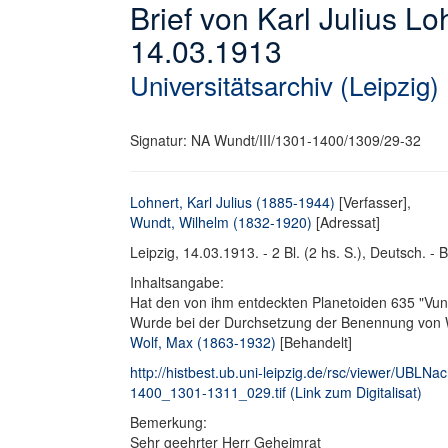
Brief von Karl Julius L
14.03.1913
Universitätsarchiv (Leipzig)
Signatur: NA Wundt/III/1301-1400/1309/29-32
Lohnert, Karl Julius (1885-1944)
[Verfasser],
Wundt, Wilhelm (1832-1920)
[Adressat]
Leipzig, 14.03.1913. - 2 Bl. (2 hs. S.), Deutsch. - B
Inhaltsangabe:
Hat den von ihm entdeckten Planetoiden 635 "Vundt
Wurde bei der Durchsetzung der Benennung von Wo
Wolf, Max (1863-1932)
[Behandelt]
http://histbest.ub.uni-leipzig.de/rsc/viewer/UB
1400_1301-1311_029.tif (Link zum Digitalisat)
Bemerkung:
Sehr geehrter Herr Geheimrat