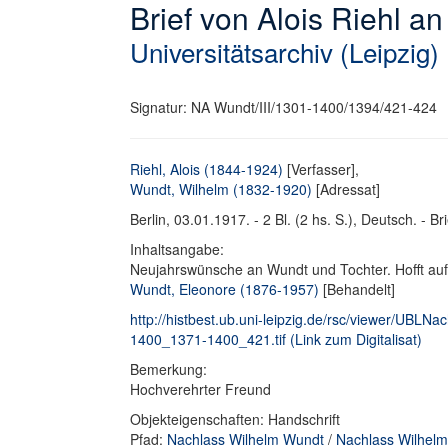
Brief von Alois Riehl a
Universitätsarchiv (Leipzig)
Signatur: NA Wundt/III/1301-1400/1394/421-424
Riehl, Alois (1844-1924)
[Verfasser],
Wundt, Wilhelm (1832-1920)
[Adressat]
Berlin, 03.01.1917. - 2 Bl. (2 hs. S.), Deutsch. - Bri
Inhaltsangabe:
Neujahrswünsche an Wundt und Tochter. Hofft auf
Wundt, Eleonore (1876-1957)
[Behandelt]
http://histbest.ub.uni-leipzig.de/rsc/viewer/UB
1400_1371-1400_421.tif (Link zum Digitalisat)
Bemerkung:
Hochverehrter Freund
Objekteigenschaften: Handschrift
Pfad:
Nachlass Wilhelm Wundt
/
Nachlass Wilhelm