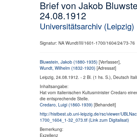
Brief von Jakob Bluwst
24.08.1912
Universitätsarchiv (Leipzig)
Signatur: NA Wundt/III/1601-1700/1604/24/73-76
Bluwstein, Jakob (1880-1935)
[Verfasser],
Wundt, Wilhelm (1832-1920)
[Adressat]
Leipzig, 24.08.1912. - 2 Bl. (1 hs. S.), Deutsch Itali
Inhaltsangabe:
Hat vom italienischen Kultusminister Credaro einen
die entsprechende Stelle.
Credaro, Luigi (1860-1939)
[Behandelt]
http://histbest.ub.uni-leipzig.de/rsc/viewer/UB
1700_1604_1-32_073.tif (Link zum Digitalisat)
Bemerkung:
Exzellenz