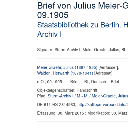
Brief von Julius Meier
09.1905
Staatsbibliothek zu Berlin. 
Archiv I
Signatur: Sturm-Archiv I, Meier-Graefe, Julius, Bl. 
Meier-Graefe, Julius (1867-1935)
[Verfasser],
Walden, Herwarth (1878-1941)
[Adressat]
o.O., 09.1905. - 1 Brief, 1 Bl., Deutsch. - Brief
Objekteigenschaften: Handschrift
Pfad:
Sturm-Archiv I
/
M - Mi
/
Meier-Graefe, Juliu
DE-611-HS-2814963,
http://kalliope-verbund.in
Erfassung: 30. März 2015 ; Modifikation: 30. Mä