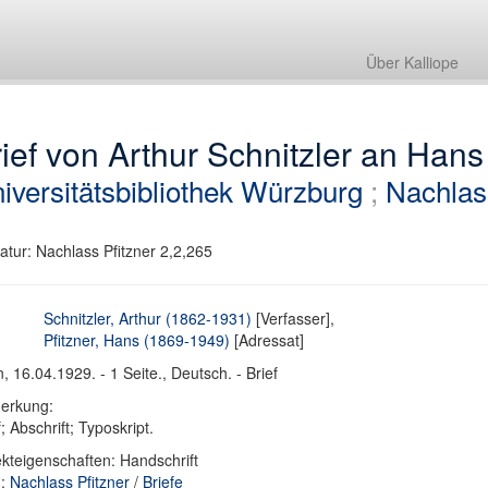
Über Kalliope
ief von Arthur Schnitzler an Hans
iversitätsbibliothek Würzburg
;
Nachlass
atur: Nachlass Pfitzner 2,2,265
Schnitzler, Arthur (1862-1931)
[Verfasser],
Pfitzner, Hans (1869-1949)
[Adressat]
, 16.04.1929. - 1 Seite., Deutsch. - Brief
erkung:
f; Abschrift; Typoskript.
kteigenschaften: Handschrift
d:
Nachlass Pfitzner
/
Briefe