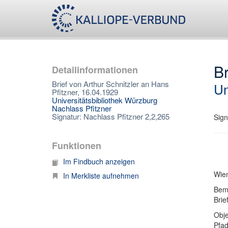
Br
Detailinformationen
Brief von Arthur Schnitzler an Hans
Un
Pfitzner, 16.04.1929
Universitätsbibliothek Würzburg
Nachlass Pfitzner
Signatur: Nachlass Pfitzner 2,2,265
Sign
Funktionen
Im Findbuch anzeigen
Wien
In Merkliste aufnehmen
Bem
Brie
Obje
Pfa