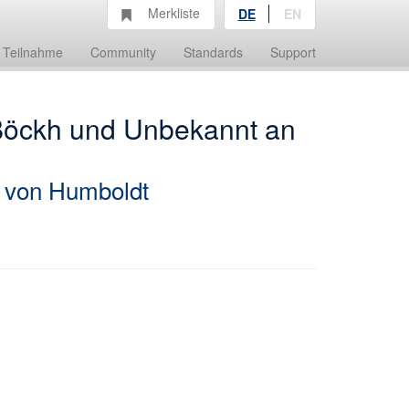
Merkliste
DE
EN
Teilnahme
Community
Standards
Support
t Böckh und Unbekannt an
r von Humboldt