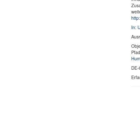
Zusa
weit
http
In: 
Ausr
Obje
Pfa
Humb
DE-
Erfa