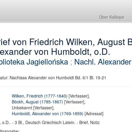
Über Kalliope
ief von Friedrich Wilken, Augus
lexander von Humboldt, o.D.
blioteka Jagiellońska
;
Nachl. Alexande
atur: Nachlass Alexander von Humboldt Bd. 6/1 Bl. 19-21
Wilken, Friedrich (1777-1840)
[Verfasser],
Böckh, August (1785-1867)
[Verfasser],
Unbekannt [Verfasser],
Humboldt, Alexander von (1769-1859)
[Adressat]
, o.D.. - 3 Bl., Deutsch Griechisch Latein. - Brief, Notiz
ltsangabe: