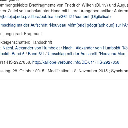
mmengeklebte Brieffragmente von Friedrich Wilken (Bl. 19) und August 
erer Zettel von unbekannter Hand mit Literaturangaben antiker Autor
://jbc.bj.uj.edu.pl/dlibra/publication/361121/content (Digitalisat)
Umschlag mit der Aufschrift "Nouveau Mém[oire] géogr[aphique] sur l'A
eifungsgrad: Fragment
kteigenschaften: Handschrift
d:
Nachl. Alexander von Humboldt
/
Nachl. Alexander von Humboldt (Köni
oldt, Band 6
/
Band 6/1
/
Umschlag mit der Aufschrift "Nouveau Mém[o
611-HS-2927858,
http://kalliope-verbund.info/DE-611-HS-2927858
ssung: 28. Oktober 2015 ; Modifikation: 12. November 2015 ; Synchr