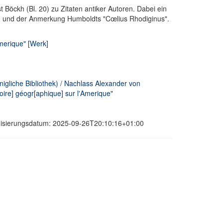
Böckh (Bl. 20) zu Zitaten antiker Autoren. Dabei ein
en und der Anmerkung Humboldts "Cœlius Rhodiginus".
merique" [Werk]
gliche Bibliothek)
/
Nachlass Alexander von
ire] géogr[aphique] sur l'Amerique"
onisierungsdatum: 2025-09-26T20:10:16+01:00