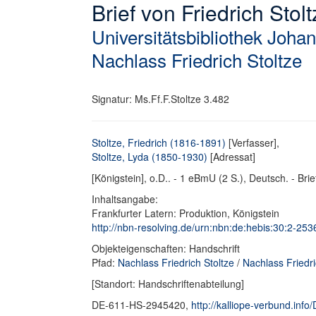
Brief von Friedrich Stol
Universitätsbibliothek Joha
Nachlass Friedrich Stoltze
Signatur: Ms.Ff.F.Stoltze 3.482
Stoltze, Friedrich (1816-1891)
[Verfasser],
Stoltze, Lyda (1850-1930)
[Adressat]
[Königstein], o.D.. - 1 eBmU (2 S.), Deutsch. - Brie
Inhaltsangabe:
Frankfurter Latern: Produktion, Königstein
http://nbn-resolving.de/urn:nbn:de:hebis:30:2-2536
Objekteigenschaften: Handschrift
Pfad:
Nachlass Friedrich Stoltze
/
Nachlass Friedric
[Standort: Handschriftenabteilung]
DE-611-HS-2945420,
http://kalliope-verbund.in