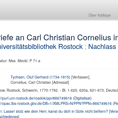
Über Kalliope
iefe an Carl Christian Cornelius i
iversitätsbibliothek Rostock
;
Nachlass 
atur: Mss. Meckl. P 71.a
Tychsen, Oluf Gerhard (1734-1815)
[Verfasser],
Cornelius, Carl Christian [Adressat]
ow, Rostock, Schwerin, 1770-1792. - Bl. 1-620, 620a, 621-673, Deutsch.
://purl.uni-rostock.de/rosdok/ppn866749616 (Digitalisat)
://opac.lbs-rostock.gbv.de/DB=1/XMLPRS=N/PPN?PPN=866749616 (Reg
n: Lasse! stolz wie dein Herr, kanst du dich in Güte nicht beßern? [V
schiedenes]