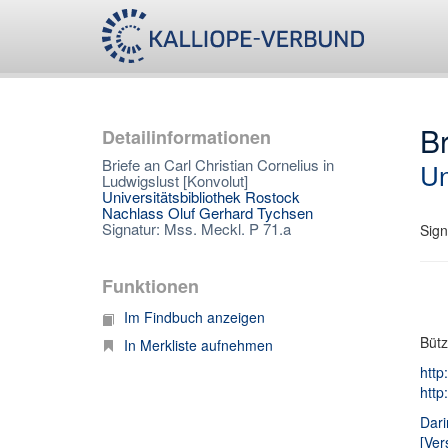
Br
Detailinformationen
Briefe an Carl Christian Cornelius in
Un
Ludwigslust [Konvolut]
Universitätsbibliothek Rostock
Nachlass Oluf Gerhard Tychsen
Signatur: Mss. Meckl. P 71.a
Sign
Funktionen
Im Findbuch anzeigen
Bütz
In Merkliste aufnehmen
http
http
Dari
[Ver