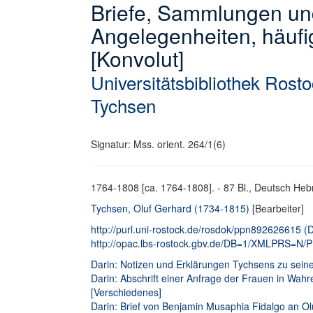
Briefe, Sammlungen und
Angelegenheiten, häufi
[Konvolut]
Universitätsbibliothek Rost
Tychsen
Signatur: Mss. orient. 264/1(6)
1764-1808 [ca. 1764-1808]. - 87 Bl., Deutsch Hebrä
Tychsen, Oluf Gerhard (1734-1815)
[Bearbeiter]
http://purl.uni-rostock.de/rosdok/ppn892626615 (Di
http://opac.lbs-rostock.gbv.de/DB=1/XMLPRS=N
Darin: Notizen und Erklärungen Tychsens zu sein
Darin: Abschrift einer Anfrage der Frauen in Wahr
[Verschiedenes]
Darin: Brief von Benjamin Musaphia Fidalgo an Ol