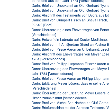
betreffend aus dem Jahr 1774 [Verschiedenes]
Darin: Brief von Unbekannt an Oluf Gerhard Tychs
Darin: Brief von Unbekannt an Oluf Gerhard Tychs
Darin: Abschrift des Testaments von Dvora aus B
Darin: Brief von Gumpert Hirsch an Sheva Hirsch,
[5]548] [Brief]
Darin: Übersetzung eines Ehevertrages von Bene
[Verschiedenes]
Darin: Entwurf ein Lobrede auf Doctor Medicinae,
Darin: Brief von mi-Amśṭerdam Shẚul an Yoshua Be
Darin: Brief von Pesse Aaron an Unbekannt, gesch
Darin: Abschrift des Ehevertrages von Meyer Lö
1784 [Verschiedenes]
Darin: Brief von Phillipp Liepmann Eli'ezer Aaron a
Darin: Übersetzung des Ehevertrages von Meyer
Jahr 1784 [Verschiedenes]
Darin: Brief von Pesse Aaron an Phillipp Liepmann 
Darin: Erklärung Meyer Lösers, dass er seine An
[Verschiedenes]
Darin: Übersetzung der Erklärung Meyer Lösers, 
Hirsch zurücknimmt [Verschiedenes]
Darin: Brief von Michel Ben Nathan an Oluf Gerhar
Darin: Briefumschlag mit der Adresse Tychsens [