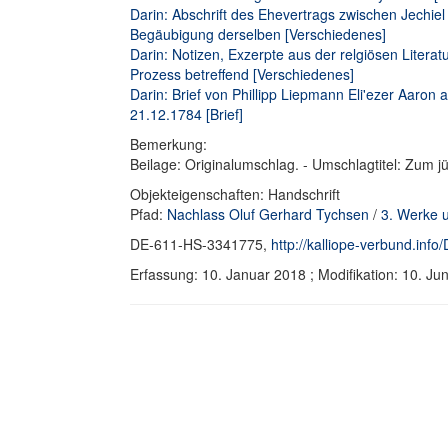
Darin: Abschrift des Ehevertrags zwischen Jechie
Begäubigung derselben [Verschiedenes]
Darin: Notizen, Exzerpte aus der relgiösen Liter
Prozess betreffend [Verschiedenes]
Darin: Brief von Phillipp Liepmann Eli'ezer Aaron
21.12.1784 [Brief]
Bemerkung:
Beilage: Originalumschlag. - Umschlagtitel: Zum jü
Objekteigenschaften: Handschrift
Pfad:
Nachlass Oluf Gerhard Tychsen
/
3. Werke 
DE-611-HS-3341775,
http://kalliope-verbund.in
Erfassung: 10. Januar 2018 ; Modifikation: 10. 