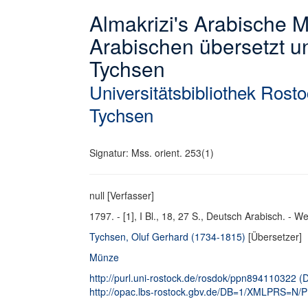
Almakrizi's Arabische 
Arabischen übersetzt un
Tychsen
Universitätsbibliothek Rost
Tychsen
Signatur: Mss. orient. 253(1)
null [Verfasser]
1797. - [1], I Bl., 18, 27 S., Deutsch Arabisch. - W
Tychsen, Oluf Gerhard (1734-1815)
[Übersetzer]
Münze
http://purl.uni-rostock.de/rosdok/ppn894110322 (Di
http://opac.lbs-rostock.gbv.de/DB=1/XMLPRS=N