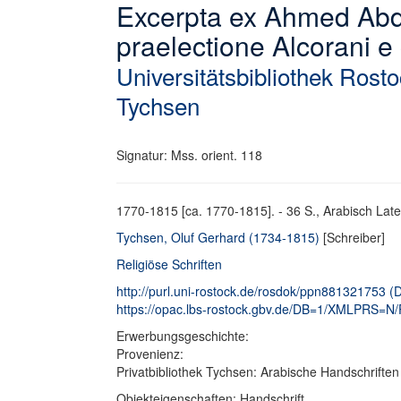
Excerpta ex Ahmed Abda
praelectione Alcorani 
Universitätsbibliothek Rost
Tychsen
Signatur: Mss. orient. 118
1770-1815 [ca. 1770-1815]. - 36 S., Arabisch Latei
Tychsen, Oluf Gerhard (1734-1815)
[Schreiber]
Religiöse Schriften
http://purl.uni-rostock.de/rosdok/ppn881321753 (Di
https://opac.lbs-rostock.gbv.de/DB=1/XMLPRS=N
Erwerbungsgeschichte:
Provenienz:
Privatbibliothek Tychsen: Arabische Handschriften
Objekteigenschaften: Handschrift