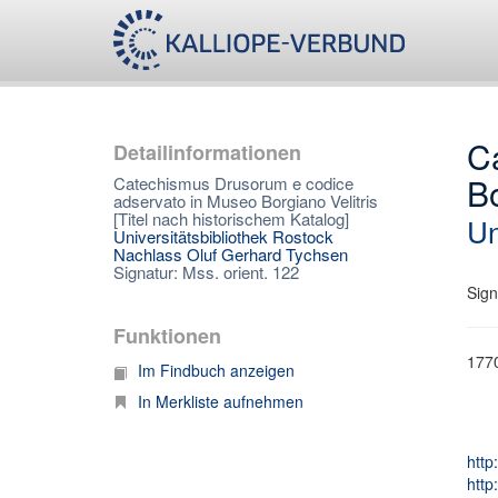
C
Detailinformationen
Bo
Catechismus Drusorum e codice
adservato in Museo Borgiano Velitris
[Titel nach historischem Katalog]
Un
Universitätsbibliothek Rostock
Nachlass Oluf Gerhard Tychsen
Signatur: Mss. orient. 122
Sign
Funktionen
1770
Im Findbuch anzeigen
In Merkliste aufnehmen
http
http