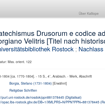
Über Kalliope
atechismus Drusorum e codice ad
rgiano Velitris [Titel nach histor
iversitätsbibliothek Rostock
;
Nachlass 
atur: Mss. orient. 122
-1804 [ca. 1770-1804]. - 15 S., 4˚, Arabisch. - Werk, Abschrift
Borgia, Stefano (1731-1804)
[Erwähnt]
Religiöse Schriften
://purl.uni-rostock.de/rosdok/ppn881378445 (Digitalisat)
://opac.lbs-rostock.gbv.de/DB=1/XMLPRS=N/PPN?PPN=881378445 (Reg