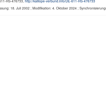
611-HS-476733,
http://kalliope-verbund.info/DE-611-HS-476733
ssung: 18. Juli 2002 ; Modifikation: 4. Oktober 2024 ; Synchronisier