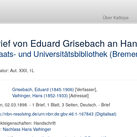
Über Kalliope
ief von Eduard Grisebach an Han
aats- und Universitätsbibliothek (Breme
atur: Aut. XXII, 1L
Grisebach, Eduard (1845-1906)
[Verfasser],
Vaihinger, Hans (1852-1933)
[Adressat]
in, 02.03.1898. - 1 Brief, 1 Blatt, 3 Seiten, Deutsch. - Brief
s://nbn-resolving.de/urn:nbn:de:gbv:46:1-167843 (Digitalisat)
kteigenschaften: Handschrift
d:
Nachlass Hans Vaihinger