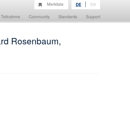
Merkliste
DE
EN
Teilnahme
Community
Standards
Support
hard Rosenbaum,