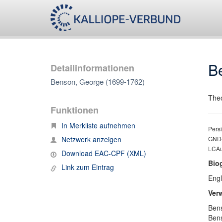
B
Detailinformationen
Benson, George (1699-1762)
The
Funktionen
In Merkliste aufnehmen
Persi
Netzwerk anzeigen
GND-
LCAu
Download EAC-CPF (XML)
Bio
Link zum Eintrag
Engl
Ver
Bens
Ben