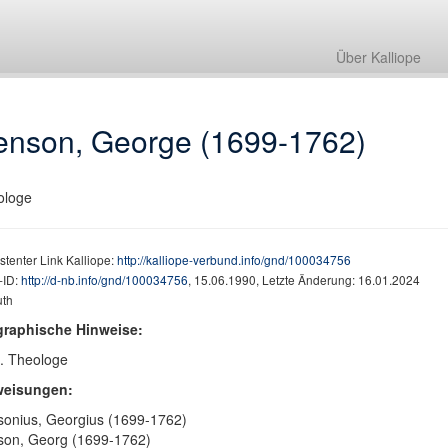
Über Kalliope
enson, George (1699-1762)
ologe
stenter Link Kalliope:
http://kalliope-verbund.info/gnd/100034756
ID:
http://d-nb.info/gnd/100034756
, 15.06.1990, Letzte Änderung: 16.01.2024
th
graphische Hinweise:
. Theologe
weisungen:
onius, Georgius (1699-1762)
son, Georg (1699-1762)