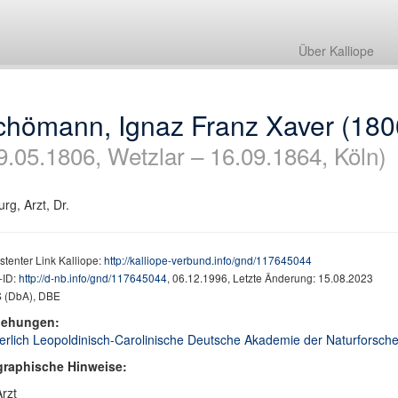
Über Kalliope
chömann, Ignaz Franz Xaver (180
9.05.1806, Wetzlar – 16.09.1864, Köln)
urg, Arzt, Dr.
stenter Link Kalliope:
http://kalliope-verbund.info/gnd/117645044
ID:
http://d-nb.info/gnd/117645044
, 06.12.1996, Letzte Änderung: 15.08.2023
 (DbA), DBE
iehungen:
erlich Leopoldinisch-Carolinische Deutsche Akademie der Naturforscher,
graphische Hinweise:
Arzt