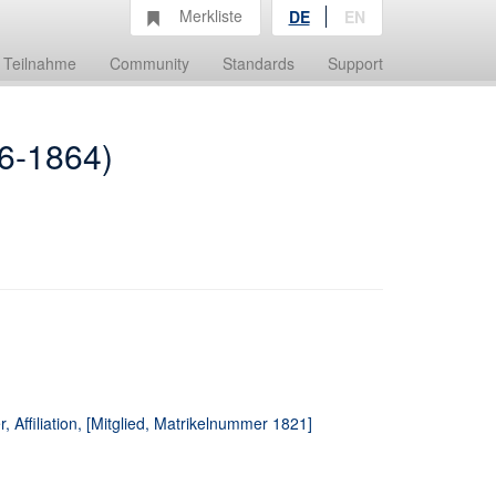
Merkliste
DE
EN
Teilnahme
Community
Standards
Support
6-1864)
 Affiliation, [Mitglied, Matrikelnummer 1821]