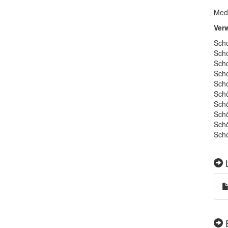
Medi
Ver
Scho
Scho
Scho
Scho
Sch
Schö
Sch
Schö
Sch
Schœ
L
E