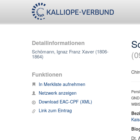
S
Detailinformationen
Schömann, Ignaz Franz Xaver (1806-
(0
1864)
Chir
Funktionen
In Merkliste aufnehmen
Persi
Netzwerk anzeigen
GND-
Download EAC-CPF (XML)
WBIS
Link zum Eintrag
Bez
Kais
Bio
Dt. 