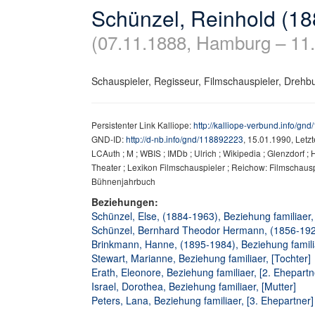
Schünzel, Reinhold (1
(07.11.1888, Hamburg – 11
Schauspieler, Regisseur, Filmschauspieler, Drehbuc
Persistenter Link Kalliope:
http://kalliope-verbund.info/gn
GND-ID:
http://d-nb.info/gnd/118892223
, 15.01.1990, Letz
LCAuth ; M ; WBIS ; IMDb ; Ulrich ; Wikipedia ; Glenzdorf ;
Theater ; Lexikon Filmschauspieler ; Reichow: Filmschauspi
Bühnenjahrbuch
Beziehungen:
Schünzel, Else, (1884-1963), Beziehung familiaer,
Schünzel, Bernhard Theodor Hermann, (1856-1924)
Brinkmann, Hanne, (1895-1984), Beziehung familia
Stewart, Marianne, Beziehung familiaer, [Tochter]
Erath, Eleonore, Beziehung familiaer, [2. Ehepartn
Israel, Dorothea, Beziehung familiaer, [Mutter]
Peters, Lana, Beziehung familiaer, [3. Ehepartner]