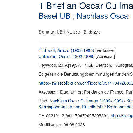
1 Brief an Oscar Cullma
Basel UB
;
Nachlass Oscar
Signatur: UBH NL 353 : B:I:b:273
Ehrhardt, Arnold (1903-1965)
[Verfasser],
Cullmann, Oscar (1902-1999)
[Adressat]
Heywood, 20.V.[19]57. - 1 Bl., Deutsch. - Autogra
Es gelten die Benutzungsbestimmungen für den S
https://swisscollections.ch/Record/9911704720052
Akzession: Eigentümer: Fondation de France, Par
Pfad:
Nachlass Oscar Cullmann (1902-1999)
/
Ko
Korrespondenzen und Einzelbriefe
/
Korresponden
CH-002121-2-991170472005205501,
http://kal
Modifikation: 09.08.2023