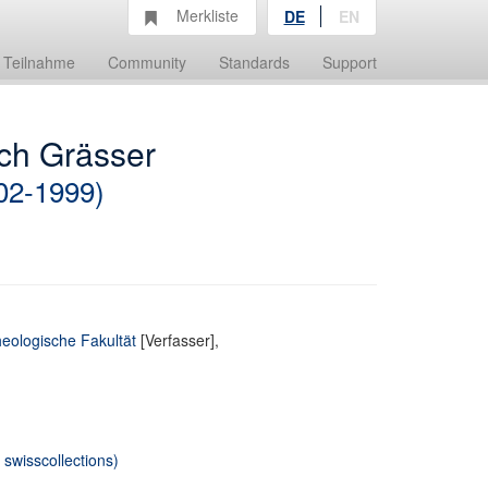
Merkliste
DE
EN
Teilnahme
Community
Standards
Support
ich Grässer
02-1999)
heologische Fakultät
[Verfasser],
swisscollections)