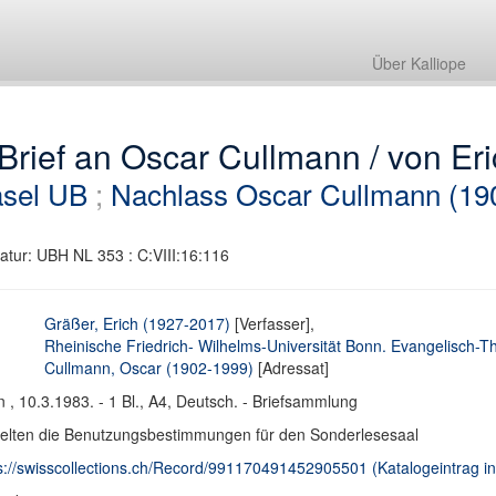
Über Kalliope
Brief an Oscar Cullmann / von Er
sel UB
;
Nachlass Oscar Cullmann (19
atur: UBH NL 353 : C:VIII:16:116
Gräßer, Erich (1927-2017)
[Verfasser],
Rheinische Friedrich- Wilhelms-Universität Bonn. Evangelisch-T
Cullmann, Oscar (1902-1999)
[Adressat]
 , 10.3.1983. - 1 Bl., A4, Deutsch. - Briefsammlung
elten die Benutzungsbestimmungen für den Sonderlesesaal
s://swisscollections.ch/Record/991170491452905501 (Katalogeintrag in 