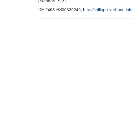
[Standort: S.21]
DE-2498-HS00630240,
http://kalliope-verbund.