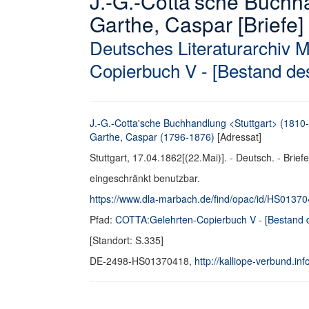
J.-G.-Cotta'sche Buchh
Garthe, Caspar [Briefe]
Deutsches Literaturarchiv 
Copierbuch V - [Bestand des
J.-G.-Cotta'sche Buchhandlung <Stuttgart> (1810
Garthe, Caspar (1796-1876)
[Adressat]
Stuttgart, 17.04.1862[(22.Mai)]. - Deutsch. - Briefe
eingeschränkt benutzbar.
https://www.dla-marbach.de/find/opac/id/HS0137
Pfad:
COTTA:Gelehrten-Copierbuch V - [Bestand de
[Standort: S.335]
DE-2498-HS01370418,
http://kalliope-verbund.