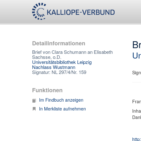
Br
Detailinformationen
Brief von Clara Schumann an Elisabeth
Un
Sachsse, o.D.
Universitätsbibliothek Leipzig
Nachlass Wustmann
Signatur: NL 297/4/Nr. 159
Sign
Funktionen
Im Findbuch anzeigen
Fran
In Merkliste aufnehmen
Inha
Dank
http