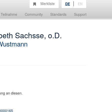
Merkliste
DE
EN
Teilnahme
Community
Standards
Support
beth Sachsse, o.D.
Wustmann
rung an diesen.
00000165