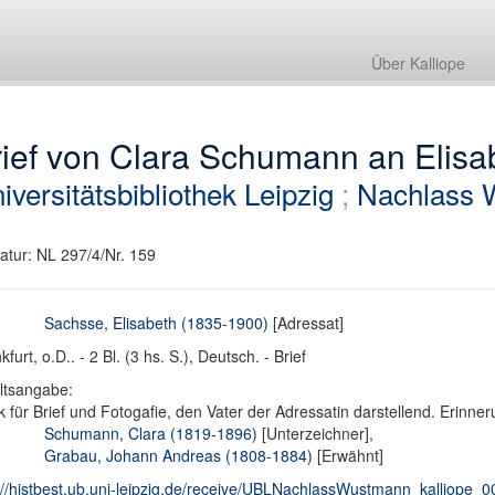
Über Kalliope
ief von Clara Schumann an Elisa
iversitätsbibliothek Leipzig
;
Nachlass 
atur: NL 297/4/Nr. 159
Sachsse, Elisabeth (1835-1900)
[Adressat]
kfurt, o.D.. - 2 Bl. (3 hs. S.), Deutsch. - Brief
ltsangabe:
 für Brief und Fotogafie, den Vater der Adressatin darstellend. Erinne
Schumann, Clara (1819-1896)
[Unterzeichner],
Grabau, Johann Andreas (1808-1884)
[Erwähnt]
://histbest.ub.uni-leipzig.de/receive/UBLNachlassWustmann_kalliope_