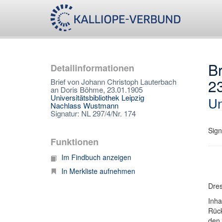
B
Detailinformationen
2
Brief von Johann Christoph Lauterbach
an Doris Böhme, 23.01.1905
Universitätsbibliothek Leipzig
Un
Nachlass Wustmann
Signatur: NL 297/4/Nr. 174
Sign
Funktionen
Im Findbuch anzeigen
In Merkliste aufnehmen
Dres
Inha
Rück
den 