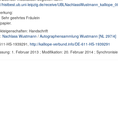
://histbest.ub.uni-leipzig.de/receive/UBLNachlassWustmann_kalliope_
erkung:
: Sehr geehrtes Fräulein
fpapier.
kteigenschaften: Handschrift
d:
Nachlass Wustmann
/
Autographensammlung Wustmann [NL 297/4]
611-HS-1939291,
http://kalliope-verbund.info/DE-611-HS-1939291
ssung: 1. Februar 2013 ; Modifikation: 20. Februar 2014 ; Synchroni