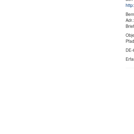
http
Bem
Adr.
Brie
Obje
Pfa
DE-
Erfa