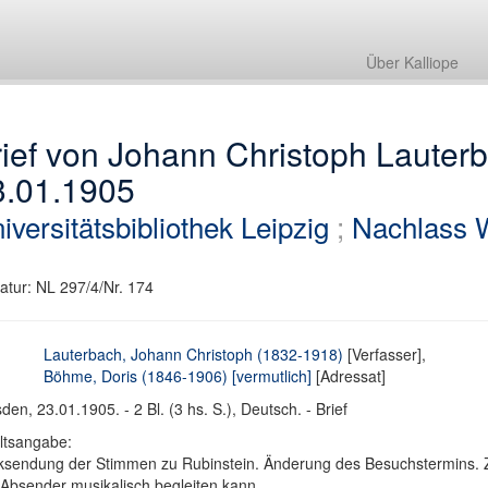
Über Kalliope
rief von Johann Christoph Lauter
3.01.1905
iversitätsbibliothek Leipzig
;
Nachlass 
atur: NL 297/4/Nr. 174
Lauterbach, Johann Christoph (1832-1918)
[Verfasser],
Böhme, Doris (1846-1906) [vermutlich]
[Adressat]
den, 23.01.1905. - 2 Bl. (3 hs. S.), Deutsch. - Brief
ltsangabe:
sendung der Stimmen zu Rubinstein. Änderung des Besuchstermins. Z
Absender musikalisch begleiten kann.