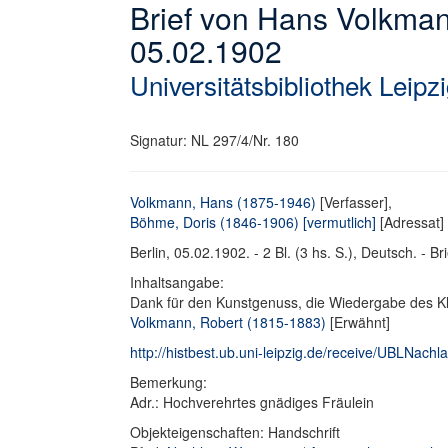
Brief von Hans Volkma
05.02.1902
Universitätsbibliothek Leipz
Signatur: NL 297/4/Nr. 180
Volkmann, Hans (1875-1946)
[Verfasser],
Böhme, Doris (1846-1906) [vermutlich]
[Adressat]
Berlin, 05.02.1902. - 2 Bl. (3 hs. S.), Deutsch. - Bri
Inhaltsangabe:
Dank für den Kunstgenuss, die Wiedergabe des Kl
Volkmann, Robert (1815-1883)
[Erwähnt]
http://histbest.ub.uni-leipzig.de/receive/UBLNa
Bemerkung:
Adr.: Hochverehrtes gnädiges Fräulein
Objekteigenschaften: Handschrift